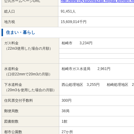
公式ホームページURL
http://www.city.kashiwazaki.niigata.jp/index.h
総人口
91,451人
地方税
15,609,014千円
住まい・暮らし
ガス料金
柏崎市 3,234円
（22m3使用した場合の月額）
水道料金
柏崎市ガス水道局 2,961円
（口径22mmで20m3の月額）
下水道料金
西山処理地区 3,255円 柏崎処理地区 2,
（20m3を使用した場合の月額）
住民票交付手数料
300円
郵便局数
38局
図書館数
1館
都市公園数
27か所