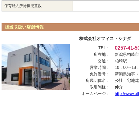
保育所入所待機児童数
担当取扱い店舗情報
株式会社オフィス・シナダ
0257-41-5
TEL：
所在地：
新潟県柏崎市
交通：
柏崎駅
営業時間：
10：00～1
免許番号：
新潟県知事（
所属団体名：
公社 宅地建
取引態様：
仲介
ホームページ：
http://www.of