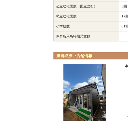
公立幼稚園数（国立含む）
3園
私立幼稚園数
17
小学校数
61
保育所入所待機児童数
担当取扱い店舗情報