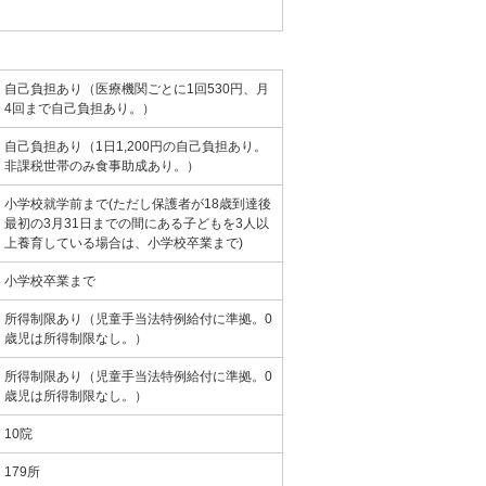
自己負担あり（医療機関ごとに1回530円、月
4回まで自己負担あり。）
自己負担あり（1日1,200円の自己負担あり。
非課税世帯のみ食事助成あり。）
小学校就学前まで(ただし保護者が18歳到達後
最初の3月31日までの間にある子どもを3人以
上養育している場合は、小学校卒業まで)
小学校卒業まで
所得制限あり（児童手当法特例給付に準拠。0
歳児は所得制限なし。）
所得制限あり（児童手当法特例給付に準拠。0
歳児は所得制限なし。）
10院
179所