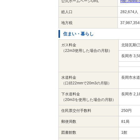
公式ホームページURL
http://www.c
総人口
282,674人
地方税
37,987,3
住まい・暮らし
ガス料金
北陸瓦斯(三
（22m3使用した場合の月額）
長岡市 3,5
水道料金
長岡市水道局
（口径22mmで20m3の月額）
下水道料金
長岡市 2,1
（20m3を使用した場合の月額）
住民票交付手数料
250円
郵便局数
81局
図書館数
1館