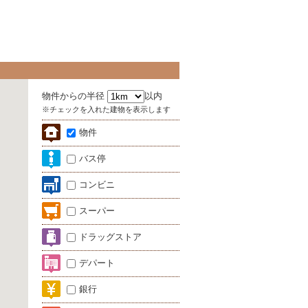
物件からの半径
以内
※チェックを入れた建物を表示します
物件
バス停
コンビニ
スーパー
ドラッグストア
デパート
銀行