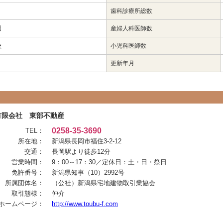
歯科診療所総数
園
産婦人科医師数
校
小児科医師数
更新年月
有限会社 東部不動産
0258-35-3690
TEL：
所在地：
新潟県長岡市福住3-2-12
交通：
長岡駅より徒歩12分
営業時間：
9：00～17：30／定休日：土・日・祭日
免許番号：
新潟県知事（10）2992号
所属団体名：
（公社）新潟県宅地建物取引業協会
取引態様：
仲介
ホームページ：
http://www.toubu-f.com