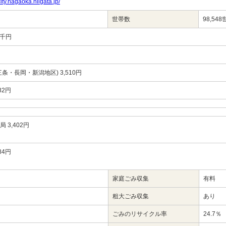
ity.nagaoka.niigata.jp/
世帯数
98,54
54千円
条・長岡・新潟地区) 3,510円
82円
 3,402円
84円
家庭ごみ収集
有料
粗大ごみ収集
あり
ごみのリサイクル率
24.7％