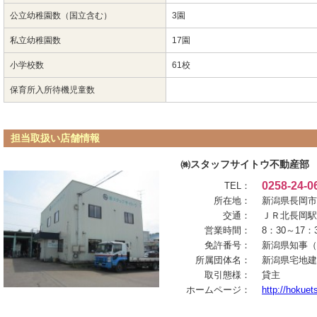
公立幼稚園数（国立含む）
3園
私立幼稚園数
17園
小学校数
61校
保育所入所待機児童数
担当取扱い店舗情報
㈱スタッフサイトウ不動産部
0258-24-0
TEL：
所在地：
新潟県長岡市
交通：
ＪＲ北長岡駅
営業時間：
8：30～1
免許番号：
新潟県知事（2
所属団体名：
新潟県宅地建
取引態様：
貸主
ホームページ：
http://hokue