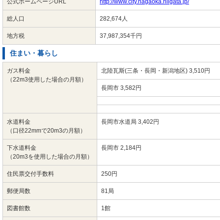
公式ホームページURL
http://www.city.nagaoka.niigata.jp/
総人口
282,674人
地方税
37,987,354千円
住まい・暮らし
ガス料金
北陸瓦斯(三条・長岡・新潟地区) 3,510円
（22m3使用した場合の月額）
長岡市 3,582円
水道料金
長岡市水道局 3,402円
（口径22mmで20m3の月額）
下水道料金
長岡市 2,184円
（20m3を使用した場合の月額）
住民票交付手数料
250円
郵便局数
81局
図書館数
1館