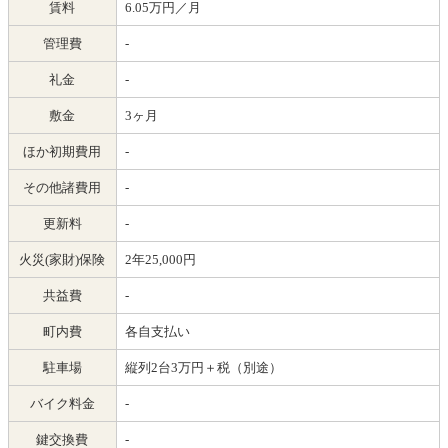
賃料
6.05万円／月
管理費
-
礼金
-
敷金
3ヶ月
ほか初期費用
-
その他諸費用
-
更新料
-
火災(家財)保険
2年25,000円
共益費
-
町内費
各自支払い
駐車場
縦列2台3万円＋税（別途）
バイク料金
-
鍵交換費
-