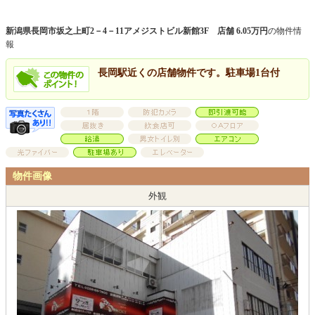
新潟県長岡市坂之上町2－4－11アメジストビル新館3F 店舗 6.05万円
の物件情
報
長岡駅近くの店舗物件です。駐車場1台付
物件画像
外観