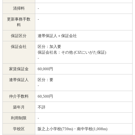
清掃料
-
更新事務手数
-
料
保証区分
連帯保証人＋保証会社
保証会社
区分：加入要
保証会社名：その他
(CIZにいがた保証)
-
家賃保証金
60,000円
連帯保証人
区分：要
-
仲介手数料
60,500円
築年月
不詳
利用制限
-
学校区
阪之上小学校(759m)・南中学校(1,008m)