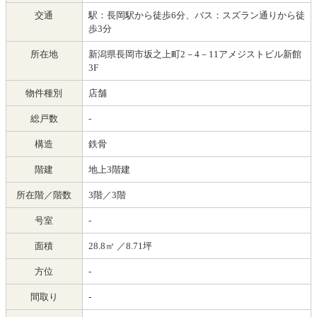
交通
駅：長岡駅から徒歩6分、バス：スズラン通りから徒
歩3分
所在地
新潟県長岡市坂之上町2－4－11アメジストビル新館
3F
物件種別
店舗
総戸数
-
構造
鉄骨
階建
地上3階建
所在階／階数
3階／3階
号室
-
面積
28.8㎡
／8.71坪
方位
-
間取り
-