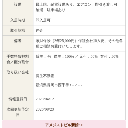
設備
最上階、融雪設備あり、エアコン、即引き渡し可、
給湯、駐車場あり
入居時期
即入居可
取引態様
仲介
備考
家財保険（2年25,000円）保証会社加入要。その他各
種ご相談お受けいたします。
手数料負担割
貸主：-% 借主：100% ／ 元付：50% 客付：50%
合／配分割合
取り扱い会社
長生不動産
新潟県長岡市西千手3－2－2
情報登録日
2023/04/12
次回更新予定
2026/08/23
日
アメジストビル新館3F