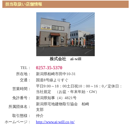
担当取扱い店舗情報
株式会社 ai-will
0257-35-5370
TEL：
所在地：
新潟県柏崎市田中10-31
交通：
国道8号線よりすぐ
平日9:00～18：00土日祝10：00～16：0／定休日：
営業時間：
当社規定 （お盆・年末年始・GW）
免許番号：
新潟県知事（4）4821号
新潟県宅地建物取引協会 柏崎
所属団体名：
支部
取引態様：
仲介
ホームページ：
http://www.ai-will.co.jp/