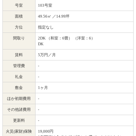
号室
103号室
面積
49.56㎡
／14.99坪
方位
指定なし
間取り
2DK （和室：6畳） （洋室：6）
DK
賃料
5万円／月
管理費
-
礼金
-
敷金
1ヶ月
ほか初期費用
-
その他諸費用
-
更新料
-
火災(家財)保険
19,000円