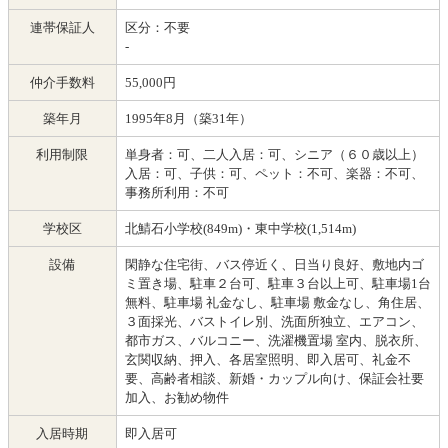
連帯保証人
区分：不要
-
仲介手数料
55,000円
築年月
1995年8月（築31年）
利用制限
単身者：可、二人入居：可、シニア（６０歳以上）
入居：可、子供：可、ペット：不可、楽器：不可、
事務所利用：不可
学校区
北鯖石小学校(849m)・東中学校(1,514m)
設備
閑静な住宅街、バス停近く、日当り良好、敷地内ゴ
ミ置き場、駐車２台可、駐車３台以上可、駐車場1台
無料、駐車場 礼金なし、駐車場 敷金なし、角住居、
３面採光、バストイレ別、洗面所独立、エアコン、
都市ガス、バルコニー、洗濯機置場 室内、脱衣所、
玄関収納、押入、各居室照明、即入居可、礼金不
要、高齢者相談、新婚・カップル向け、保証会社要
加入、お勧め物件
入居時期
即入居可