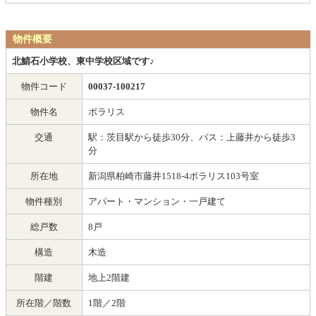
物件概要
北鯖石小学校、東中学校区域です♪
物件コード
00037-100217
物件名
ポラリス
交通
駅：茨目駅から徒歩30分、バス：上藤井から徒歩3
分
所在地
新潟県柏崎市藤井1518-4ポラリス103号室
物件種別
アパート・マンション・一戸建て
総戸数
8戸
構造
木造
階建
地上2階建
所在階／階数
1階／2階