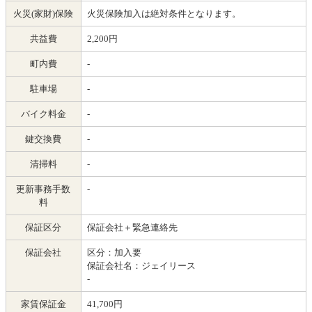
火災(家財)保険
火災保険加入は絶対条件となります。
共益費
2,200円
町内費
-
駐車場
-
バイク料金
-
鍵交換費
-
清掃料
-
更新事務手数
-
料
保証区分
保証会社＋緊急連絡先
保証会社
区分：加入要
保証会社名：ジェイリース
-
家賃保証金
41,700円