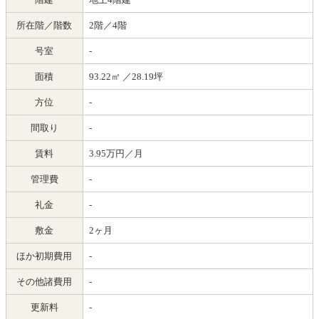
所在階／階数
2階／4階
号室
-
面積
93.22㎡
／28.19坪
方位
-
間取り
-
賃料
3.95万円／月
管理費
-
礼金
-
敷金
2ヶ月
ほか初期費用
-
その他諸費用
-
更新料
-