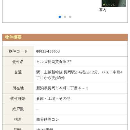
室内
物件概要
物件コード
00035-100653
物件名
ヒルズ長岡貸倉庫 2F
交通
駅：上越新幹線 長岡駅から徒歩12分、バス：中島4
丁目から徒歩5分
所在地
新潟県長岡市本町３丁目４－３
物件種別
倉庫・工場・その他
総戸数
-
構造
鉄骨鉄筋コン
階建
地上4階建