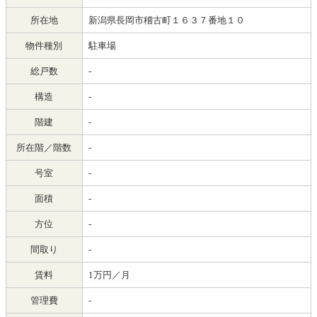
所在地
新潟県長岡市稽古町１６３７番地１０
物件種別
駐車場
総戸数
-
構造
-
階建
-
所在階／階数
-
号室
-
面積
-
方位
-
間取り
-
賃料
1万円／月
管理費
-