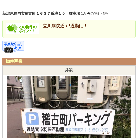
新潟県長岡市稽古町１６３７番地１０ 駐車場 1万円
の物件情報
立川病院近く!通勤に！
物件画像
外観