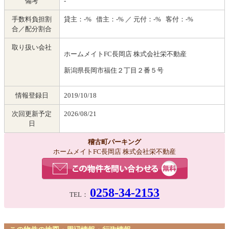
備考
-
手数料負担割
貸主：-% 借主：-% ／ 元付：-% 客付：-%
合／配分割合
取り扱い会社
ホームメイトFC長岡店 株式会社栄不動産
新潟県長岡市福住２丁目２番５号
情報登録日
2019/10/18
次回更新予定
2026/08/21
日
稽古町パーキング
ホームメイトFC長岡店 株式会社栄不動産
0258-34-2153
TEL：