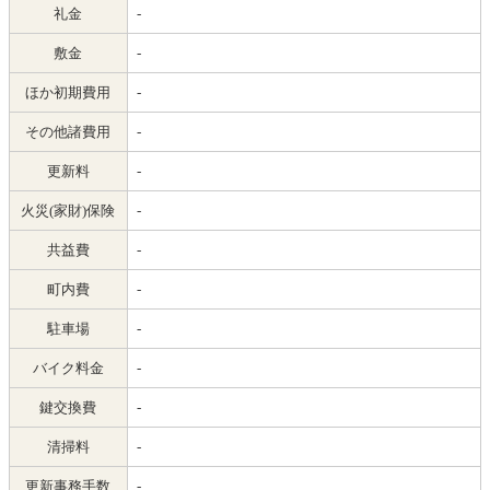
礼金
-
敷金
-
ほか初期費用
-
その他諸費用
-
更新料
-
火災(家財)保険
-
共益費
-
町内費
-
駐車場
-
バイク料金
-
鍵交換費
-
清掃料
-
更新事務手数
-