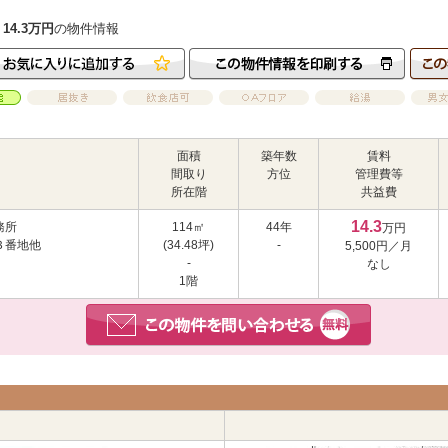
4.3万円
の物件情報
面積
築年数
賃料
間取り
方位
管理費等
所在階
共益費
14.3
務所
114㎡
44年
万円
３番地他
(34.48坪)
-
5,500円／月
-
なし
1階