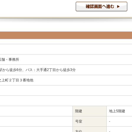
店舗・事務所
駅から徒歩6分、バス：大手通2丁目から徒歩3分
之上町２丁目３番地他
階建
地上5階建
号室
-
方位
-