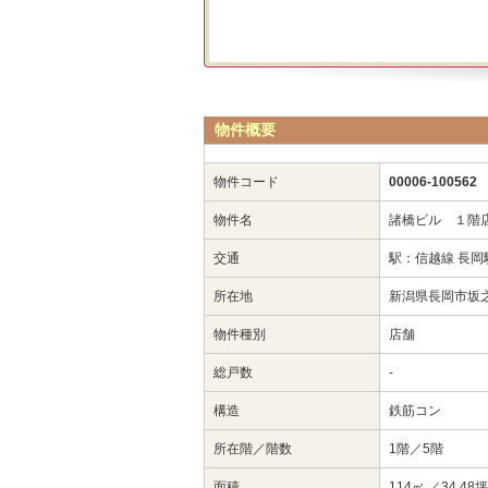
物件概要
物件コード
00006-100562
物件名
諸橋ビル １階
交通
駅：信越線 長岡
所在地
新潟県長岡市坂
物件種別
店舗
総戸数
-
構造
鉄筋コン
所在階／階数
1階／5階
面積
114㎡
／34.48坪