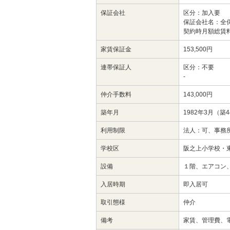
保証会社
区分：加入要
保証会社名：全
契約時月額総賃料
家賃保証金
153,500円
連帯保証人
区分：不要
-
仲介手数料
143,000円
築年月
1982年3月（築
利用制限
法人：可、事務
学校区
阪之上小学校・
設備
１階、エアコン
入居時期
即入居可
取引態様
仲介
備考
家賃、管理費、