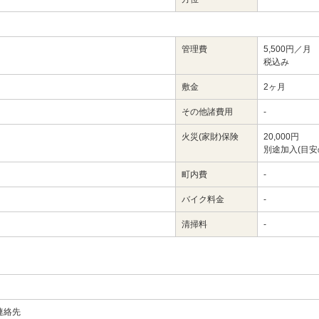
管理費
5,500円／月
税込み
敷金
2ヶ月
その他諸費用
-
火災(家財)保険
20,000円
別途加入(目安
町内費
-
バイク料金
-
清掃料
-
連絡先