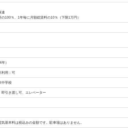
保連
の100％、1年毎に月額総賃料の10％（下限1万円）
44年）
所利用：可
東中学校
、即引き渡し可、エレベーター
電気基本料は税込みの金額です。駐車場はありません。