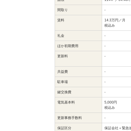
間取り
-
賃料
14.3万円／月
税込み
礼金
-
ほか初期費用
-
更新料
-
共益費
-
駐車場
-
鍵交換費
-
電気基本料
5,000円
税込み
更新事務手数料
-
保証区分
保証会社＋緊急