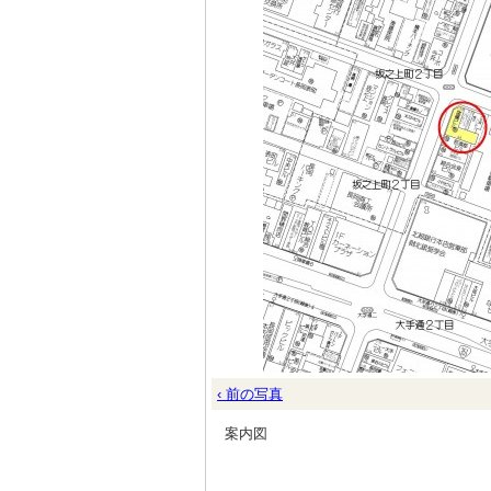
‹ 前の写真
案内図