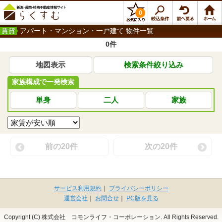
0
アパート・マンション・一戸建て 物件一覧
0件
地図表示
検索条件絞り込み
家族構成で一発検索
単身
二人
家族
前の20件
次の20件
サービス利用規約
｜
プライバシーポリシー
運営会社
｜
お問合せ
｜
PC版を見る
Copyright (C) 株式会社 コモンライフ・コーポレーション. All Rights Reserved.