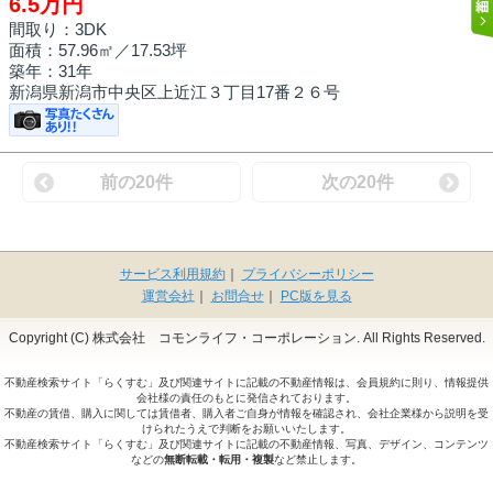
6.5万円
間取り：3DK
面積：
57.96㎡
／17.53坪
築年：31年
新潟県新潟市中央区上近江３丁目17番２６号
前の20件
次の20件
サービス利用規約
｜
プライバシーポリシー
運営会社
｜
お問合せ
｜
PC版を見る
Copyright (C) 株式会社 コモンライフ・コーポレーション. All Rights Reserved.
不動産検索サイト「らくすむ」及び関連サイトに記載の不動産情報は、会員規約に則り、情報提供
会社様の責任のもとに発信されております。
不動産の賃借、購入に関しては賃借者、購入者ご自身が情報を確認され、会社企業様から説明を受
けられたうえで判断をお願いいたします。
不動産検索サイト「らくすむ」及び関連サイトに記載の不動産情報、写真、デザイン、コンテンツ
などの
無断転載・転用・複製
など禁止します。