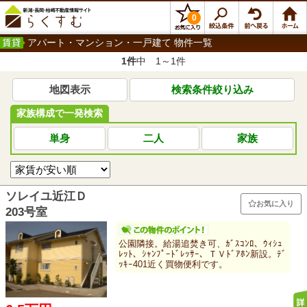
0
アパート・マンション・一戸建て 物件一覧
1件
中 1～1件
地図表示
検索条件絞り込み
家族構成で一発検索
単身
二人
家族
ソレイユ近江Ｄ
お気に入り
203号室
公園隣接。給湯追焚き可、ｶﾞｽｺﾝﾛ、ｳｨｼｭ
ﾚｯﾄ、ｼｬﾝﾌﾟｰﾄﾞﾚｯｻｰ、ＴＶﾄﾞｱﾎﾝ新設。ﾃﾞ
ｯｷｰ401近く買物便利です。