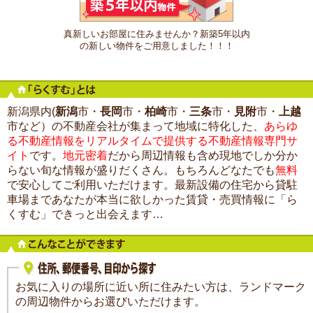
真新しいお部屋に住みませんか？新築5年以内
の新しい物件をご用意しました！！！
新潟県内(
新潟
市・
長岡
市・
柏崎
市・
三条
市・
見附
市・
上越
市など）の不動産会社が集まって地域に特化した、
あらゆ
る不動産情報をリアルタイムで提供する不動産情報専門サ
イト
です。
地元密着
だから周辺情報も含め現地でしか分か
らない旬な情報が盛りだくさん。もちろんどなたでも
無料
で安心してご利用いただけます。最新設備の住宅から貸駐
車場まであなたが本当に欲しかった賃貸・売買情報に「ら
くすむ」できっと出会えます…
お気に入りの場所に近い所に住みたい方は、ランドマーク
の周辺物件からお選びいただけます。