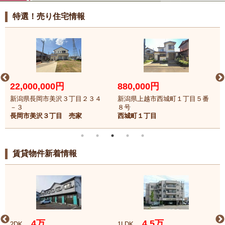
特選！売り住宅情報
22,000,000円
880,000円
新潟県長岡市美沢３丁目２３４
新潟県上越市西城町１丁目５番
－３
８号
長岡市美沢３丁目 売家
西城町１丁目
賃貸物件新着情報
4万
4.5万
2DK
1LDK