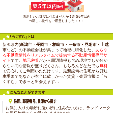
真新しいお部屋に住みませんか？新築5年以内
の新しい物件をご用意しました！！！
新潟県内(
新潟
市・
長岡
市・
柏崎
市・
三条
市・
見附
市・
上越
市など）の不動産会社が集まって地域に特化した、
あらゆ
る不動産情報をリアルタイムで提供する不動産情報専門サ
イト
です。
地元密着
だから周辺情報も含め現地でしか分か
らない旬な情報が盛りだくさん。もちろんどなたでも
無料
で安心してご利用いただけます。最新設備の住宅から貸駐
車場まであなたが本当に欲しかった賃貸・売買情報に「ら
くすむ」できっと出会えます…
お気に入りの場所に近い所に住みたい方は、ランドマーク