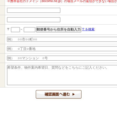
※携帯会社のドメイン（docomo.ne.jp）の場合メールの返信ができない場
〒
－
〒を検索