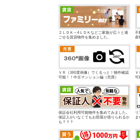
２ＬＤＫ～4ＬＤＫなどご家族が広々と過
不
ごせる賃貸物件を集めました。
産
ＶＲ（360度画像）でくるっと！物件確認
Ｖ
可能！！中古マンション編（売買）
可
保証会社利用可能物件を集めてみました。
リ
保証人がいなくてもお部屋が借りられるか
ま
も？？？