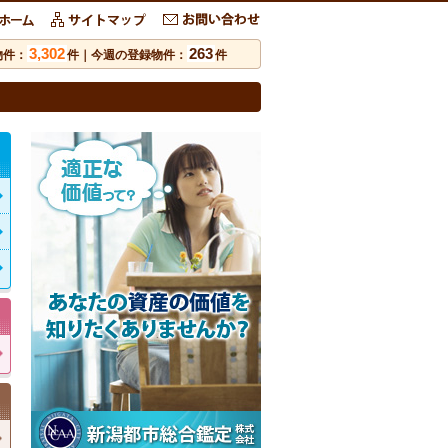
3,302
263
物件：
件｜今週の登録物件：
件