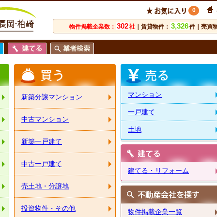
0
302
3,326
物件掲載企業数：
社
｜賃貸物件：
件｜売買
マンション
新築分譲マンション
一戸建て
中古マンション
土地
新築一戸建て
中古一戸建て
建てる・リフォーム
売土地・分譲地
投資物件・その他
物件掲載企業一覧