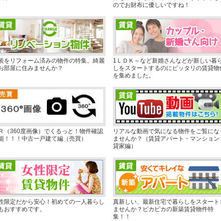
のでお財布に優しいですね！
装をリフォーム済みの物件の特集。綺麗
1ＬＤＫ～など新婚さんなどが新しい暮
お部屋に住みませんか？
しをスタートするのにピッタリの賃貸物
を集めました。
Ｒ（360度画像）でくるっと！物件確認
リアルな動画で気になる物件をご覧にな
能！！！中古一戸建て編（売買）
ませんか？（賃貸アパート・マンション
貸家編）
性限定だから安心！初めての一人暮らし
真新しい、最新住宅で暮らしをスタート
もおすすめです。
ませんか？ピカピカの新築賃貸物件特
集！！