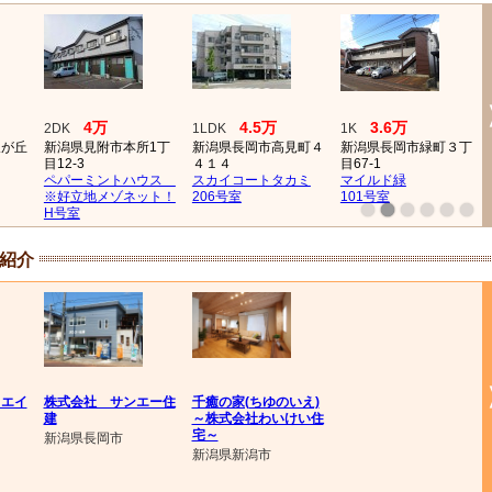
4万
4.5万
3.6万
2DK
1LDK
1K
望が丘
新潟県見附市本所1丁
新潟県長岡市高見町４
新潟県長岡市緑町３丁
目12-3
４１４
目67-1
ペパーミントハウス
スカイコートタカミ
マイルド緑
※好立地メゾネット！
206号室
101号室
H号室
紹介
クエイ
株式会社 サンエー住
千癒の家(ちゆのいえ)
建
～株式会社わいけい住
宅～
新潟県長岡市
新潟県新潟市