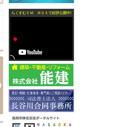
らくすむＣＭ ※ＵＸで好評公開中!