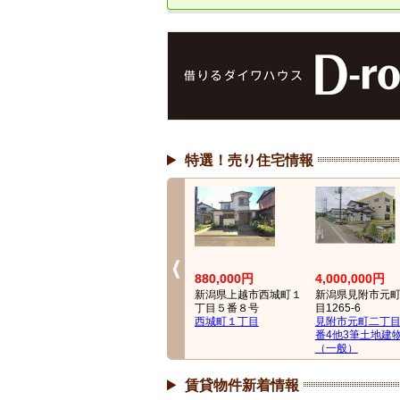
特選！売り住宅情報
22,000,000円
880,000円
4,000,000円
1丁
新潟県長岡市美沢３丁
新潟県上越市西城町１
新潟県見附市元
目２３４－３
丁目５番８号
目1265-6
ーム
長岡市美沢３丁目 売
西城町１丁目
見附市元町二丁目
家
番4他3筆土地建
（一般）
賃貸物件新着情報