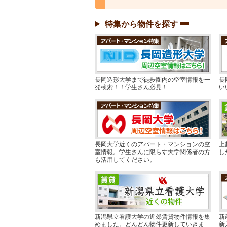
特集から物件を探す
長岡造形大学まで徒歩圏内の空室情報を一
長
発検索！！学生さん必見！
い
長岡大学近くのアパート・マンションの空
上
室情報。学生さんに限らす大学関係者の方
し
も活用してください。
新潟県立看護大学の近郊賃貸物件情報を集
新
めました。どんどん物件更新していきま
新