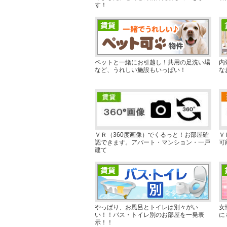
す！
ペットと一緒にお引越し！共用の足洗い場
内
など、うれしい施設もいっぱい！
な
ＶＲ（360度画像）でくるっと！お部屋確
Ｖ
認できます。アパート・マンション・一戸
可
建て
やっぱり、お風呂とトイレは別々がい
女
い！！バス・トイレ別のお部屋を一発表
に
示！！