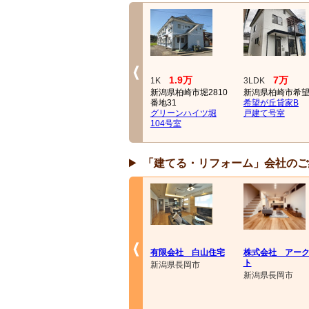
4万
1.9万
7万
1K
1K
3LDK
３丁
新潟県長岡市大島新町
新潟県柏崎市堀2810
新潟県柏崎市希
3丁目甲1282-1
番地31
希望が丘貸家B
インデックスコーポ
グリーンハイツ堀
戸建て号室
101号室
104号室
「建てる・リフォーム」会社のご
有限会社 白山住宅
株式会社 アー
ト
新潟県長岡市
新潟県長岡市