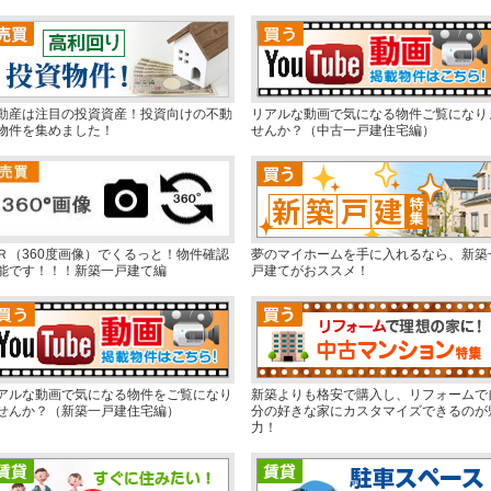
動産は注目の投資資産！投資向けの不動
リアルな動画で気になる物件ご覧になり
物件を集めました！
せんか？（中古一戸建住宅編）
Ｒ（360度画像）でくるっと！物件確認
夢のマイホームを手に入れるなら、新築
能です！！！新築一戸建て編
戸建てがおススメ！
アルな動画で気になる物件をご覧になり
新築よりも格安で購入し、リフォームで
せんか？（新築一戸建住宅編）
分の好きな家にカスタマイズできるのが
力！