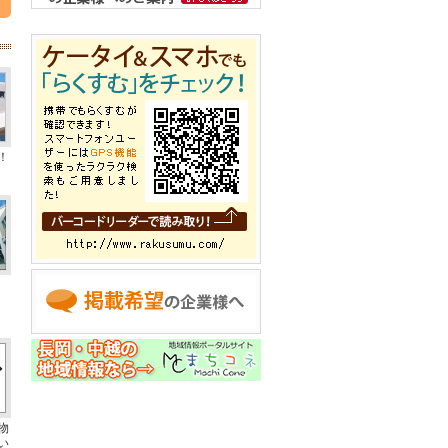
！
物
い