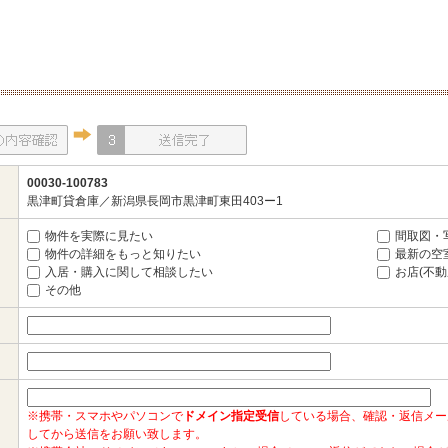
00030-100783
黒津町貸倉庫／新潟県長岡市黒津町東田403ー1
物件を実際に見たい
間取図・
物件の詳細をもっと知りたい
最新の空
入居・購入に関して相談したい
お店(不
その他
※携帯・スマホやパソコンで
ドメイン指定受信
している場合、確認・返信メー
してから送信をお願い致します。