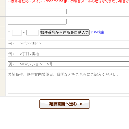
※携帯会社のドメイン（docomo.ne.jp）の場合メールの返信ができない場
〒
－
〒を検索