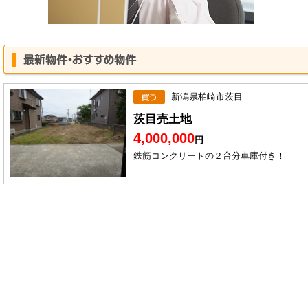
新潟県柏崎市茨目
茨目売土地
4,000,000
円
鉄筋コンクリートの２台分車庫付き！