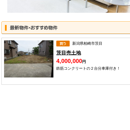
新潟県柏崎市茨目
茨目売土地
4,000,000
円
鉄筋コンクリートの２台分車庫付き！